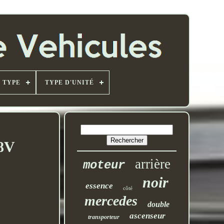
TYPE
TYPE D'UNITÉ
 8V
arrière
moteur
noir
essence
côté
mercedes
double
ascenseur
transporteur