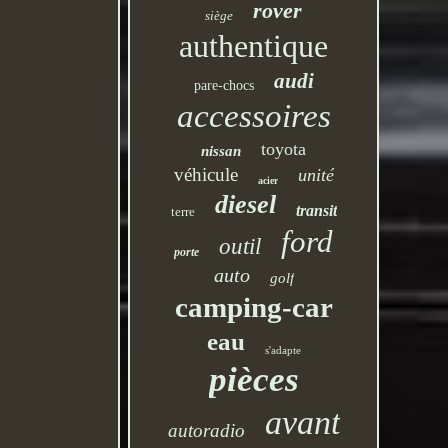
rover
siège
authentique
audi
pare-chocs
accessoires
toyota
nissan
véhicule
unité
acier
diesel
transit
terre
ford
outil
porte
auto
golf
camping-car
eau
s'adapte
pièces
avant
autoradio