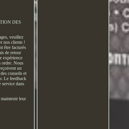
TECTION DES
ges, veuillez
r nos clients !
t être facturés
ais de retour
ue expérience
n ordre. Nous
 reçoivent un
 des conseils et
ir. Le feedback
e service dans
 maintenir leur