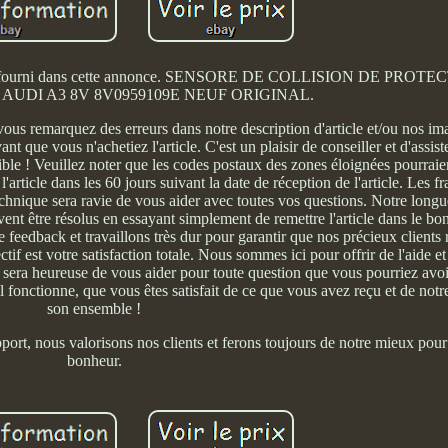
le exact fourni dans cette annonce. SENSORE DE COLLISION DE PRO
AUDI A3 8V 8V0959109E NEUF ORIGINAL.
s remarquez des erreurs dans notre description d'article et/ou nos ima
nt que vous n'achetiez l'article. C'est un plaisir de conseiller et d'assiste
ible ! Veuillez noter que les codes postaux des zones éloignées pourraien
rticle dans les 60 jours suivant la date de réception de l'article. Les fr
echnique sera ravie de vous aider avec toutes vos questions. Notre long
ent être résolus en essayant simplement de remettre l'article dans le bo
 feedback et travaillons très dur pour garantir que nos précieux clients
tif est votre satisfaction totale. Nous sommes ici pour offrir de l'aide et
e sera heureuse de vous aider pour toute question que vous pourriez avo
il fonctionne, que vous êtes satisfait de ce que vous avez reçu et de notr
son ensemble !
port, nous valorisons nos clients et ferons toujours de notre mieux pour
bonheur.