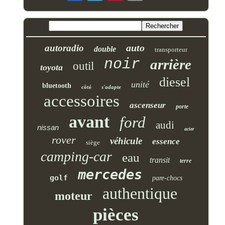
auto
autoradio
double
transporteur
noir
arrière
outil
toyota
diesel
unité
bluetooth
côté
s'adapte
accessoires
ascenseur
porte
avant
ford
audi
nissan
acier
rover
véhicule
essence
siège
camping-car
eau
transit
terre
mercedes
golf
pare-chocs
authentique
moteur
pièces