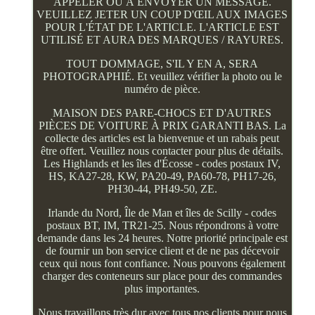
APPELER OU À ENVOYER UN MESSAGE.
VEUILLEZ JETER UN COUP D'ŒIL AUX IMAGES
POUR L'ÉTAT DE L'ARTICLE. L'ARTICLE EST
UTILISÉ ET AURA DES MARQUES / RAYURES.
TOUT DOMMAGE, S'IL Y EN A, SERA
PHOTOGRAPHIÉ. Et veuillez vérifier la photo ou le
numéro de pièce.
MAISON DES PARE-CHOCS ET D'AUTRES
PIÈCES DE VOITURE À PRIX GARANTI BAS. La
collecte des articles est la bienvenue et un rabais peut
être offert. Veuillez nous contacter pour plus de détails.
Les Highlands et les îles d'Écosse - codes postaux IV,
HS, KA27-28, KW, PA20-49, PA60-78, PH17-26,
PH30-44, PH49-50, ZE.
Irlande du Nord, Île de Man et îles de Scilly - codes
postaux BT, IM, TR21-25. Nous répondrons à votre
demande dans les 24 heures. Notre priorité principale est
de fournir un bon service client et de ne pas décevoir
ceux qui nous font confiance. Nous pouvons également
charger des conteneurs sur place pour des commandes
plus importantes.
Nous travaillons très dur avec tous nos clients pour nous