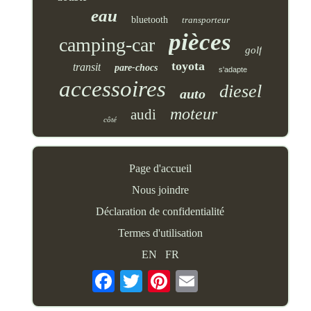
eau
bluetooth
transporteur
pièces
camping-car
golf
toyota
transit
pare-chocs
s'adapte
accessoires
diesel
auto
moteur
audi
côté
Page d'accueil
Nous joindre
Déclaration de confidentialité
Termes d'utilisation
EN
FR