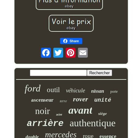
Share
ford
outil
véhicule
nissan
porte
rover
ascenseur
unité
terre
avant
noir
siège
acier
authentique
arrière
mercedes
roue
essence
double