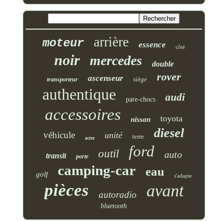
arrière
moteur
essence
côté
noir
mercedes
double
rover
ascenseur
siège
transporteur
authentique
audi
pare-chocs
accessoires
toyota
nissan
diesel
véhicule
unité
terre
acier
ford
outil
auto
transit
porte
camping-car
eau
golf
s'adapte
pièces
avant
autoradio
bluetooth