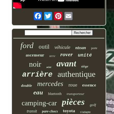
ford
outil
véhicule
nissan
porte
rover
ascenseur
unité
terre
avant
noir
siège
acier
authentique
arrière
mercedes
roue
essence
double
eau
bluetooth
transporteur
pièces
camping-car
golf
toyota
transit
pare-chocs
s'adapte