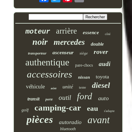
arrière
moteur
essence
côté
noir
mercedes
double
rover
ascenseur
siège
transporteur
authentique
audi
pare-chocs
accessoires
toyota
nissan
diesel
véhicule
unité
terre
acier
ford
outil
auto
transit
porte
camping-car
eau
golf
s'adapte
pièces
avant
autoradio
bluetooth