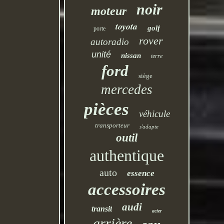
noir
moteur
toyota
golf
porte
rover
autoradio
unité
nissan
terre
ford
siège
mercedes
pièces
véhicule
transporteur
s'adapte
outil
authentique
auto
essence
accessoires
audi
transit
acier
arrière