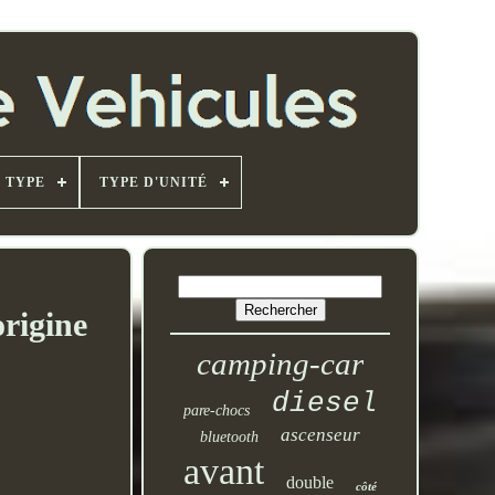
TYPE
TYPE D'UNITÉ
rigine
camping-car
diesel
pare-chocs
ascenseur
bluetooth
avant
double
côté