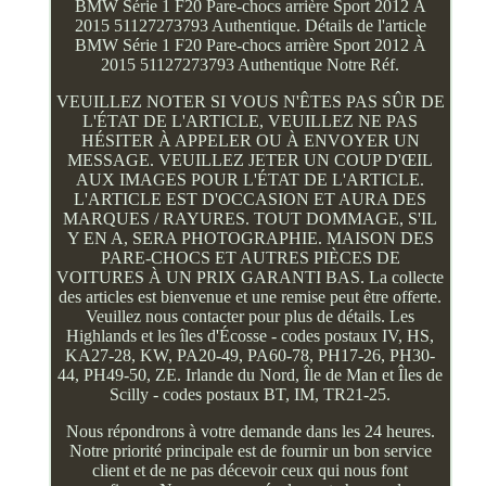
BMW Série 1 F20 Pare-chocs arrière Sport 2012 À
2015 51127273793 Authentique. Détails de l'article
BMW Série 1 F20 Pare-chocs arrière Sport 2012 À
2015 51127273793 Authentique Notre Réf.
VEUILLEZ NOTER SI VOUS N'ÊTES PAS SÛR DE
L'ÉTAT DE L'ARTICLE, VEUILLEZ NE PAS
HÉSITER À APPELER OU À ENVOYER UN
MESSAGE. VEUILLEZ JETER UN COUP D'ŒIL
AUX IMAGES POUR L'ÉTAT DE L'ARTICLE.
L'ARTICLE EST D'OCCASION ET AURA DES
MARQUES / RAYURES. TOUT DOMMAGE, S'IL
Y EN A, SERA PHOTOGRAPHIE. MAISON DES
PARE-CHOCS ET AUTRES PIÈCES DE
VOITURES À UN PRIX GARANTI BAS. La collecte
des articles est bienvenue et une remise peut être offerte.
Veuillez nous contacter pour plus de détails. Les
Highlands et les îles d'Écosse - codes postaux IV, HS,
KA27-28, KW, PA20-49, PA60-78, PH17-26, PH30-
44, PH49-50, ZE. Irlande du Nord, Île de Man et Îles de
Scilly - codes postaux BT, IM, TR21-25.
Nous répondrons à votre demande dans les 24 heures.
Notre priorité principale est de fournir un bon service
client et de ne pas décevoir ceux qui nous font