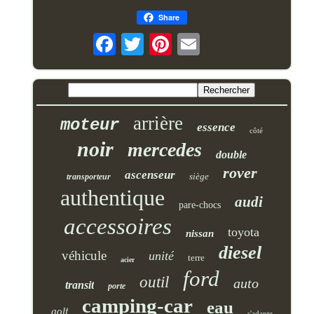
Share
arrière
moteur
essence
côté
noir
mercedes
double
rover
ascenseur
siège
transporteur
authentique
audi
pare-chocs
accessoires
toyota
nissan
diesel
véhicule
unité
terre
acier
ford
outil
auto
transit
porte
camping-car
eau
golf
s'adapte