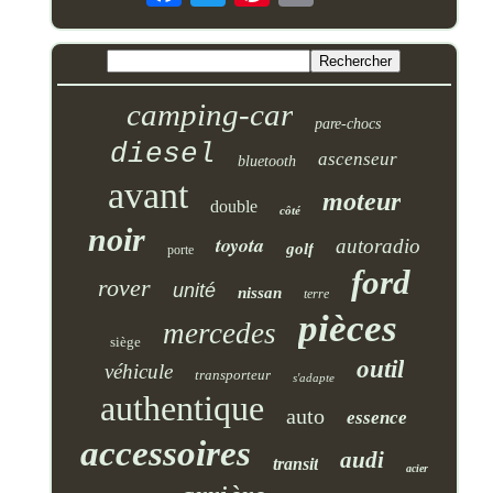
camping-car
pare-chocs
diesel
ascenseur
bluetooth
avant
moteur
double
côté
noir
toyota
autoradio
golf
porte
ford
rover
unité
nissan
terre
pièces
mercedes
siège
outil
véhicule
transporteur
s'adapte
authentique
auto
essence
accessoires
audi
transit
acier