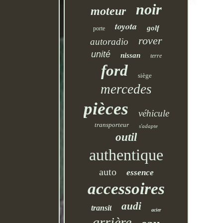
noir
moteur
toyota
golf
porte
rover
autoradio
unité
nissan
terre
ford
siège
mercedes
pièces
véhicule
transporteur
s'adapte
outil
authentique
auto
essence
accessoires
audi
transit
acier
arrière