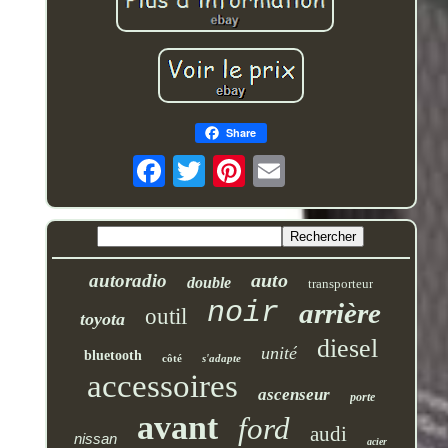
Share
auto
autoradio
double
transporteur
noir
arrière
outil
toyota
diesel
unité
bluetooth
côté
s'adapte
accessoires
ascenseur
porte
avant
ford
audi
nissan
acier