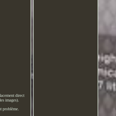
acement direct
les images).
ut problème.