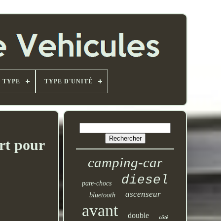
TYPE
TYPE D'UNITÉ
rt pour
camping-car
diesel
pare-chocs
ascenseur
bluetooth
avant
double
côté