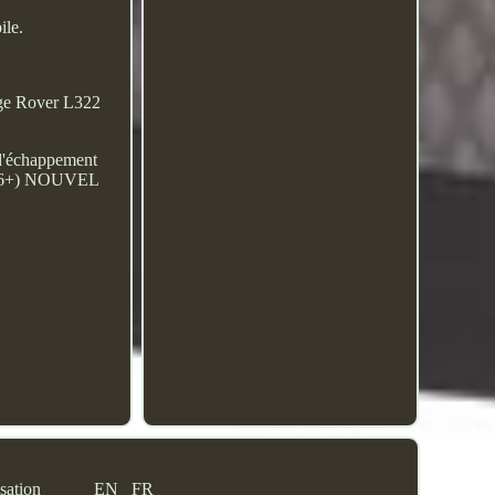
ile.
ge Rover L322
d'échappement
006+) NOUVEL
sation
EN
FR