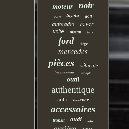
noir
moteur
toyota
golf
porte
rover
autoradio
unité
nissan
terre
ford
siège
mercedes
pièces
véhicule
transporteur
s'adapte
outil
authentique
auto
essence
accessoires
audi
transit
acier
arrière