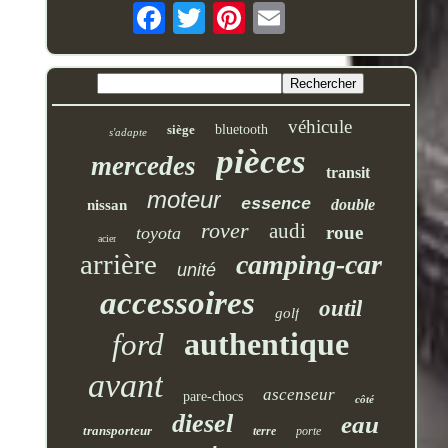
véhicule
siège
bluetooth
s'adapte
pièces
mercedes
transit
moteur
essence
double
nissan
rover
audi
roue
toyota
acier
arrière
camping-car
unité
accessoires
outil
golf
authentique
ford
avant
ascenseur
pare-chocs
côté
diesel
eau
transporteur
terre
porte