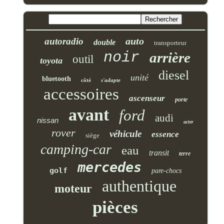
auto
autoradio
double
transporteur
noir
arrière
outil
toyota
diesel
unité
bluetooth
côté
s'adapte
accessoires
ascenseur
porte
avant
ford
audi
nissan
acier
rover
véhicule
essence
siège
camping-car
eau
transit
terre
mercedes
golf
pare-chocs
authentique
moteur
pièces