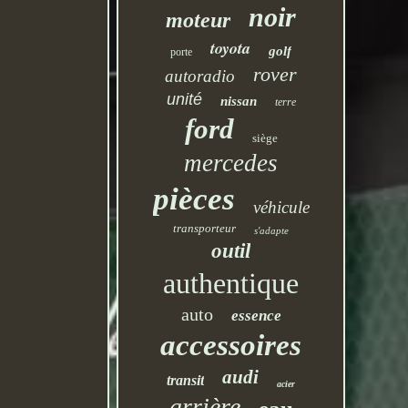
noir
moteur
toyota
golf
porte
rover
autoradio
unité
nissan
terre
ford
siège
mercedes
pièces
véhicule
transporteur
s'adapte
outil
authentique
auto
essence
accessoires
audi
transit
acier
arrière