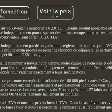
 au Volkswagen Transporter T6 2.0 TDi. Chaque produit applicable est
ouvé indépendamment pour respecter des normes européennes strictes par
olkswagen Transporter T6 2.0 TDi.
 indépendamment par des organisations réglementaires telles que le V
ela prouve qu'un produit de rechange répondra ou dépassera les perform
spécification OEM d'origine.
e qualité minimum à travers notre gamme. Notre équipe de recherche et 
AO pour livrer des produits qui s'adaptent exactement aux modèles de véhi
loppés pour s'adapter exactement à leurs spécifications.
compris notre entrepôt de distribution de 100 000 pieds carrés à Glasg
de voiture aux clients particuliers et professionnels, donc que vous rec
ns tout ce dont vous avez besoin. Nous représentons 27 fabricants de
 pièces OEM et de rechange facilement disponibles.
e à la TVA et tous nos prix incluent la TVA. Dans le cas où vous receve
s le faire savoir et nous essaierons de le remplacer aussi rapidement que