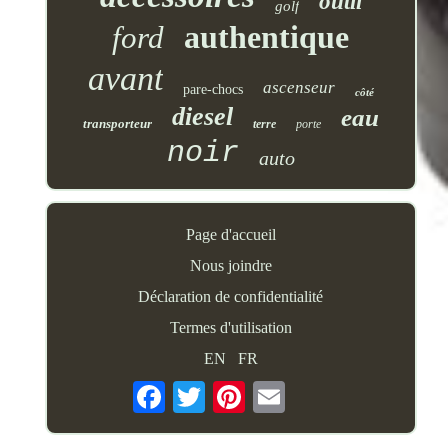
outil
golf
authentique
ford
avant
ascenseur
pare-chocs
côté
diesel
eau
transporteur
terre
porte
noir
auto
Page d'accueil
Nous joindre
Déclaration de confidentialité
Termes d'utilisation
EN
FR