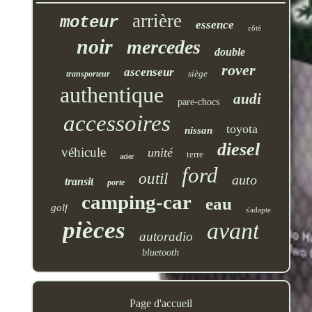
arrière
moteur
essence
côté
noir
mercedes
double
rover
ascenseur
siège
transporteur
authentique
audi
pare-chocs
accessoires
toyota
nissan
diesel
véhicule
unité
terre
acier
ford
outil
auto
transit
porte
camping-car
eau
golf
s'adapte
pièces
avant
autoradio
bluetooth
Page d'accueil