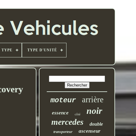
TYPE
TYPE D'UNITÉ
covery
arrière
moteur
noir
essence
côté
mercedes
double
ascenseur
transporteur