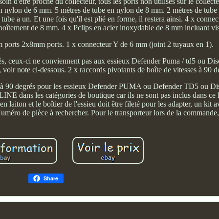
oin d'être proche du collecteur, tous les ports non utilisés sur le collect
en nylon de 6 mm. 5 mètres de tube en nylon de 8 mm. 2 mètres de tub
ube a un. Et une fois qu'il est plié en forme, il restera ainsi. 4 x connec
oîtement de 8 mm. 4 x Pclips en acier inoxydable de 8 mm incluant vis
m ports 2x8mm ports. 1 x connecteur Y de 6 mm (joint 2 tuyaux en 1).
és, ceux-ci ne conviennent pas aux essieux Defender Puma / td5 ou Dis
voir note ci-dessous. 2 x raccords pivotants de boîte de vitesses à 90 d
eu à 90 degrés pour les essieux Defender PUMA ou Defender TD5 ou Dis
ns les catégories de boutique car ils ne sont pas inclus dans ce ki
en laiton et le boîtier de l'essieu doit être fileté pour les adapter, un kit 
uméro de pièce à rechercher. Pour le transporteur lors de la commande,
Share