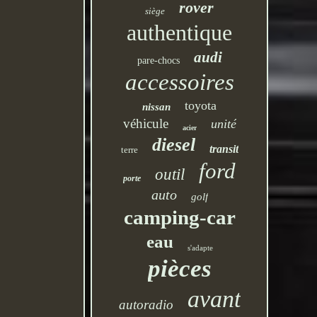
rover
siège
authentique
audi
pare-chocs
accessoires
toyota
nissan
véhicule
unité
acier
diesel
transit
terre
ford
outil
porte
auto
golf
camping-car
eau
s'adapte
pièces
avant
autoradio