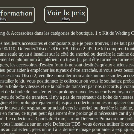
ng & Accessoires dans les catégories de boutique. 1 x Kit de Wading 
les meilleurs accessoires et composants que je peux trouver, il ne faut pa
a 90/110, Defender/Disco 1/RRc V8, Disco 2 td5. Le kit comprend tout
ne seule tuyau à installer sur le côté du snorkel ou derrière la cabine 
ent en aluminium à l'intérieur du tuyau) il peut être formé en forme et
angers, les accessoires d'essieu fournis ne sont destinés qu'aux anciens e
'essieu pour aider à empêcher les tuyaux d'être arrachés, si vous avez beso
s essieux Disco 2, veuillez consulter mon autre annonce sur les accesso
installer le kit, vous positionnez le collecteur où vous le souhaitez prob
e la boîte de vitesses et de la boîte de transfert par nos raccords pivot
s et de la boîte de transfert et les prolongez avec les raccords en tuyau 
 de boîte de transfert, il n'y a pas de respirateur de boîte de vitesses
igine et les prolonger également jusqu'au collecteur ou les remplacer c
er le tuyau de respiration principal vers le snorkel ou derrière la cabine, 
er en forme, ce tuyau peut également être prolongé si nécessaire car il y
gné. Le collecteur a 3 ports de 6 mm, sur un Defender Puma ou une boît
i vous l'installez sur un style Defender TD5, vous devrez utiliser le con
uis au collecteur, jetez un œil à la dernière image pour aider à expliquer