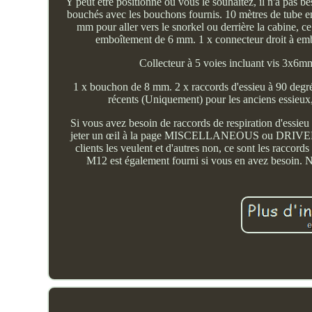
Y peut être positionné où vous le souhaitez, il n'a pas bes
bouchés avec les bouchons fournis. 10 mètres de tube 
mm pour aller vers le snorkel ou derrière la cabine, ce t
emboîtement de 6 mm. 1 x connecteur droit à emb
Collecteur à 5 voies incluant vis 3x6m
1 x bouchon de 8 mm. 2 x raccords d'essieu à 90 degr
récents (Uniquement) pour les anciens essieux, 
Si vous avez besoin de raccords de respiration d'essi
jeter un œil à la page MISCELLANEOUS ou DRIVELINE da
clients les veulent et d'autres non, ce sont les raccords 
M12 est également fourni si vous en avez besoin. N