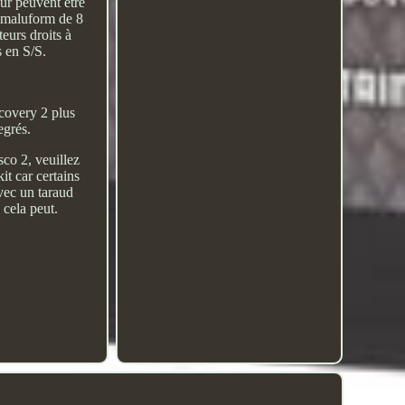
eur peuvent être
e maluform de 8
teurs droits à
 en S/S.
covery 2 plus
egrés.
co 2, veuillez
t car certains
avec un taraud
 cela peut.