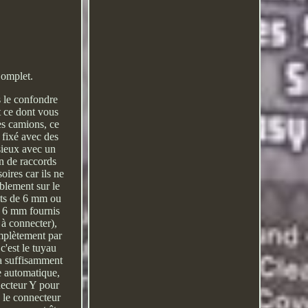
Complet.
s le confondre
 ce dont vous
des camions, ce
 fixé avec des
ssieux avec un
in de raccords
ires car ils ne
ablement sur le
ants de 6 mm ou
de 6 mm fournis
 à connecter),
omplètement par
c'est le tuyau
 a suffisamment
e automatique,
necteur Y pour
, le connecteur