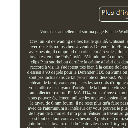
Vous êtes actuellement sur ma page Kits de Wadi
C'est un kit de wading de très haute qualité. Utilisant 
avec des kits moins chers à vendre. Defender td5/Pum
avez besoin, il comprend un collecteur à 5 voies, donc u
tuyau est en tube Polyéthylène/Aluminium (a un revêtem
clips P au snorkel ou derrière la cabine à l'abri des d
raccord à vis, ils s'adaptent très bien à la caisse de l
d'essieu à 90 degrés pour le Defender TD5 ou Puma ou le
sont pas inclus dans ce kit (voir note ci-dessous). Pour 
tableau de bord, vous remplacez les raccords d'origine d
vous utilisez les tuyaux d'origine de la boîte de vitesse
au collecteur (sur un PUMA TD4, vous n'avez qu'un tuyau
vous pouvez également utiliser les tuyaux d'essieu d'or
le tuyau de 6 mm fourni, il ne reste plus qu'à faire pass
avec de l'aluminium à l'intérieur car vous pouvez le pli
de tuyau de 6 mm et 8 mm pour réaliser un travail soi
c'est tout ce dont vous avez besoin, 3 ports de 6 mm, s
joindre les 2 tuyaux de la boîte de vitesses en 1 tuyau p