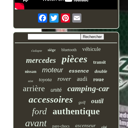
véhicule
siège
bluetooth
s'adapte
pièces
mercedes
transit
moteur
essence
double
nissan
rover
audi
roue
toyota
acier
arrière
camping-car
unité
accessoires
outil
golf
authentique
ford
avant
ascenseur
pare-chocs
côté