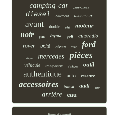
camping-car
pare-chocs
diesel
ascenseur
bluetooth
avant
moteur
double
côté
noir
toyota
autoradio
golf
porte
ford
rover
unité
nissan
terre
pièces
mercedes
siège
outil
véhicule
transporteur
s'adapte
authentique
auto
essence
accessoires
audi
transit
acier
arrière
eau
Page d'accueil