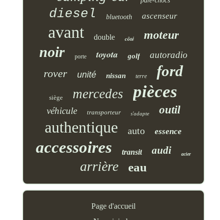
pare-chocs
diesel
ascenseur
bluetooth
avant
moteur
double
côté
noir
toyota
autoradio
golf
porte
ford
rover
unité
nissan
terre
pièces
mercedes
siège
outil
véhicule
transporteur
s'adapte
authentique
auto
essence
accessoires
audi
transit
acier
arrière
eau
Page d'accueil