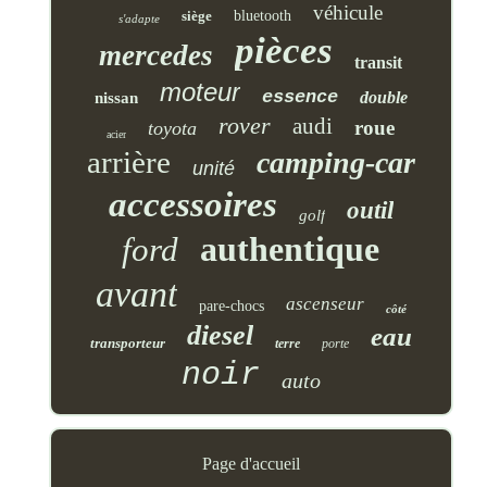
véhicule
siège
bluetooth
s'adapte
pièces
mercedes
transit
moteur
essence
double
nissan
rover
audi
roue
toyota
acier
arrière
camping-car
unité
accessoires
outil
golf
authentique
ford
avant
ascenseur
pare-chocs
côté
diesel
eau
transporteur
terre
porte
noir
auto
Page d'accueil