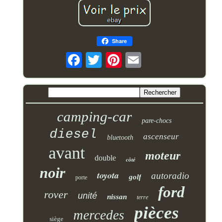
Share
camping-car
pare-chocs
diesel
ascenseur
bluetooth
avant
moteur
double
côté
noir
toyota
autoradio
golf
porte
ford
rover
unité
nissan
terre
pièces
mercedes
siège