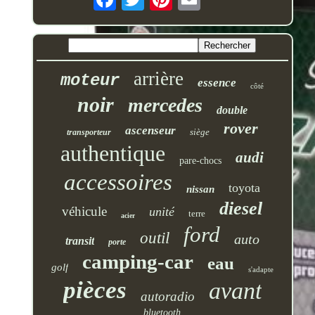
arrière
moteur
essence
côté
noir
mercedes
double
rover
ascenseur
siège
transporteur
authentique
audi
pare-chocs
accessoires
toyota
nissan
diesel
véhicule
unité
terre
acier
ford
outil
auto
transit
porte
camping-car
eau
golf
s'adapte
pièces
avant
autoradio
bluetooth