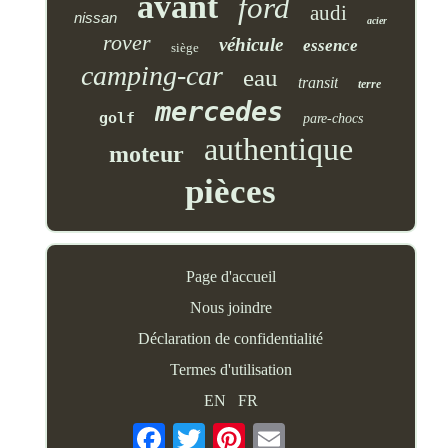
avant
ford
audi
nissan
acier
rover
véhicule
essence
siège
camping-car
eau
transit
terre
mercedes
golf
pare-chocs
authentique
moteur
pièces
Page d'accueil
Nous joindre
Déclaration de confidentialité
Termes d'utilisation
EN
FR