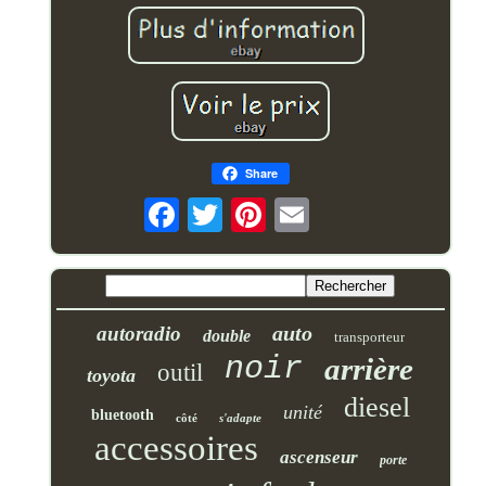
Share
auto
autoradio
double
transporteur
noir
arrière
outil
toyota
diesel
unité
bluetooth
côté
s'adapte
accessoires
ascenseur
porte