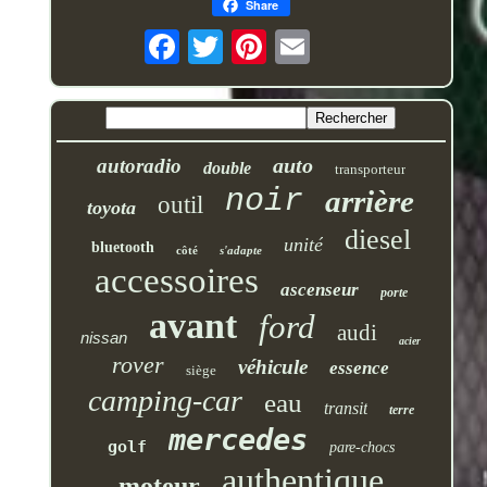
Share
auto
autoradio
double
transporteur
noir
arrière
outil
toyota
diesel
unité
bluetooth
côté
s'adapte
accessoires
ascenseur
porte
avant
ford
audi
nissan
acier
rover
véhicule
essence
siège
camping-car
eau
transit
terre
mercedes
golf
pare-chocs
authentique
moteur