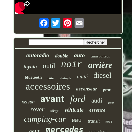
auto
autoradio
double
transporteur
noir
arrière
outil
toyota
diesel
unité
bluetooth
côté
s'adapte
accessoires
ascenseur
porte
avant
ford
audi
nissan
acier
rover
véhicule
essence
siège
camping-car
eau
transit
terre
mercedes
golf
pare-chocs