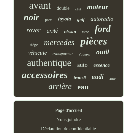
avant
moteur
double
côté
noir
toyota
autoradio
golf
porte
ford
rover
unité
nissan
terre
pièces
mercedes
siège
outil
véhicule
transporteur
s'adapte
authentique
auto
essence
accessoires
audi
transit
acier
arrière
eau
Page d'accueil
Nous joindre
Déclaration de confidentialité