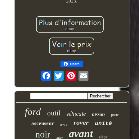
2023.
Share
ford
outil
véhicule
nissan
porte
rover
ascenseur
unité
terre
avant
noir
siège
acier