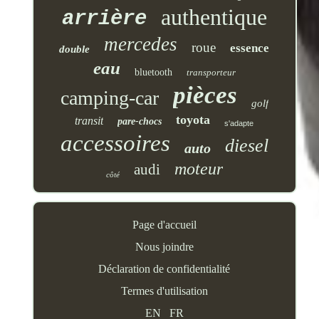
authentique
arrière
mercedes
roue
essence
double
eau
bluetooth
transporteur
pièces
camping-car
golf
toyota
transit
pare-chocs
s'adapte
accessoires
diesel
auto
moteur
audi
côté
Page d'accueil
Nous joindre
Déclaration de confidentialité
Termes d'utilisation
EN
FR