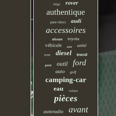
rover
siège
authentique
audi
pare-chocs
accessoires
toyota
nissan
véhicule
unité
acier
diesel
transit
terre
ford
outil
porte
auto
golf
camping-car
eau
s'adapte
pièces
avant
autoradio