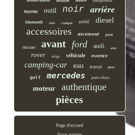
double
transporteur
noir
arrière
outil
toyota
diesel
unité
bluetooth
côté
s'adapte
accessoires
ascenseur
porte
avant
ford
audi
nissan
acier
rover
véhicule
essence
siège
camping-car
eau
transit
terre
mercedes
golf
pare-chocs
authentique
moteur
pièces
Page d'accueil
Nous joindre