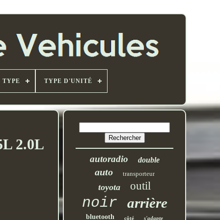
TYPE
TYPE D'UNITÉ
5L 2.0L
autoradio
double
auto
transporteur
outil
toyota
noir
arrière
bluetooth
côté
s'adapte