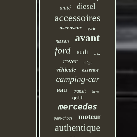
diesel
unité
accessoires
ascenseur
porte
avant
nissan
ford
audi
acier
rover
siège
véhicule
essence
camping-car
eau
transit
terre
golf
mercedes
moteur
pare-chocs
authentique