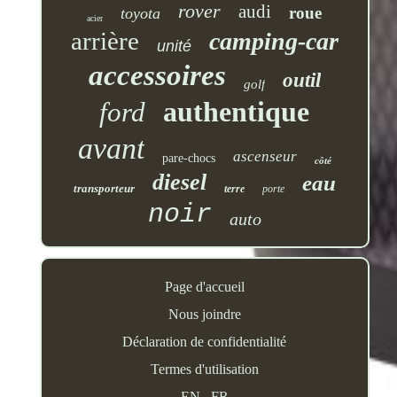
rover
audi
roue
toyota
acier
arrière
camping-car
unité
accessoires
outil
golf
authentique
ford
avant
ascenseur
pare-chocs
côté
diesel
eau
transporteur
terre
porte
noir
auto
Page d'accueil
Nous joindre
Déclaration de confidentialité
Termes d'utilisation
EN
FR