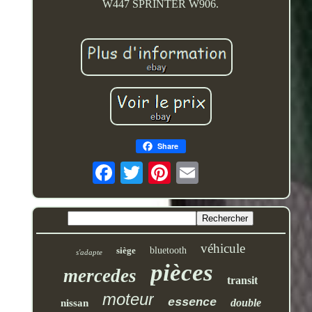
W447 SPRINTER W906.
Share
véhicule
siège
bluetooth
s'adapte
pièces
mercedes
transit
moteur
essence
double
nissan