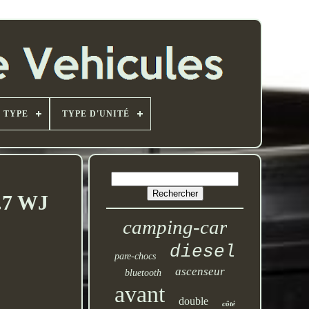
TYPE
TYPE D'UNITÉ
2.7 WJ
camping-car
diesel
pare-chocs
ascenseur
bluetooth
avant
double
côté