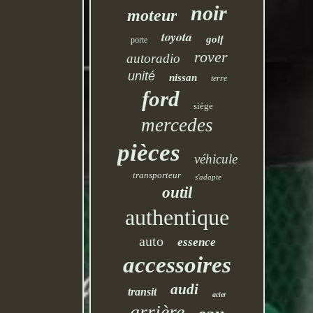
noir
moteur
toyota
golf
porte
rover
autoradio
unité
nissan
terre
ford
siège
mercedes
pièces
véhicule
transporteur
s'adapte
outil
authentique
auto
essence
accessoires
audi
transit
acier
arrière