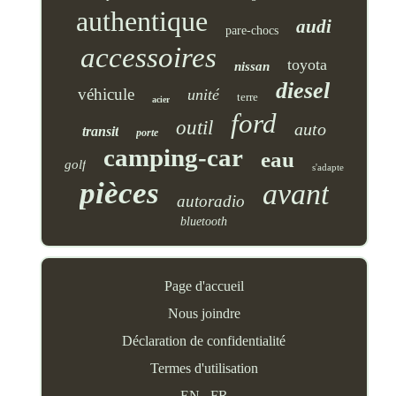
authentique
audi
pare-chocs
accessoires
toyota
nissan
diesel
véhicule
unité
terre
acier
ford
outil
auto
transit
porte
camping-car
eau
golf
s'adapte
pièces
avant
autoradio
bluetooth
Page d'accueil
Nous joindre
Déclaration de confidentialité
Termes d'utilisation
EN
FR