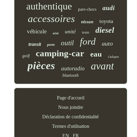
authentique
audi
pare-chocs
accessoires
toyota
nissan
diesel
véhicule
unité
terre
acier
ford
outil
auto
transit
porte
camping-car
eau
golf
s'adapte
pièces
avant
autoradio
bluetooth
Page d'accueil
Nous joindre
Déclaration de confidentialité
Termes d'utilisation
EN
FR