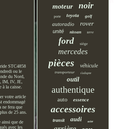
noir
moteur
toyota
golf
porte
rover
autoradio
unité
nissan
terre
ford
siège
mercedes
pièces
véhicule
 bride STC4858
endredi ou le
transporteur
s'adapte
lande du Nord,
outil
 IM, IV, JE,
authentique
à la caisse.
r votre article
auto
essence
e est endommagé
accessoires
a ne fera que
plus de 25 ans.
audi
transit
e ainsi que de
acier
arrière
qués avec les