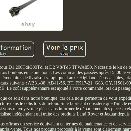
rma pour D1 200Tdi/300Tdi et D2 V8/Td5 TFWA850. Nécessite le kit de
e à trois boulons en caoutchouc. Les commandes passées après 15h00 le v
plémentaires de livraison s'appliquent aux : Highlands écossais, îles, Ir
 postaux suivants : AB31-38, AB41-56, BT, FK17-21, G83, GY, HS01-09,
e coût supplémentaire est ajouté à votre commande lors du passage 
que ce soit dans notre boutique, car cela nous permettra de vous expédie
cture dans le colis lors du retour. Si le fabricant considère que l'articl
, si vous renvoyez une pièce sans informer le département des pièces, cel
ialiste indépendant qui traite des produits Land Rover et Jaguar depuis 
ous offrons un service équivalent en termes de maintenance et de servic
qu'après-vente. Tous nos produits proposés à la vente sont clairement mar